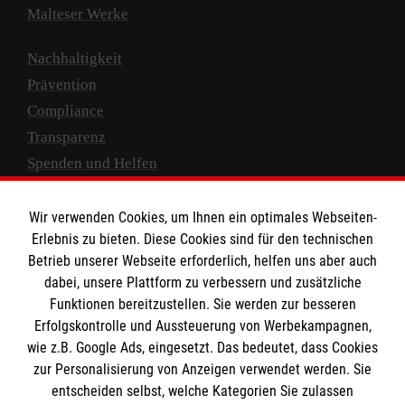
Malteser Werke
Nachhaltigkeit
Prävention
Compliance
Transparenz
Spenden und Helfen
Spendenkonto
Wir verwenden Cookies, um Ihnen ein optimales Webseiten-
Empfänger: Malteser Hilfsdienst e.V.
Erlebnis zu bieten. Diese Cookies sind für den technischen
Betrieb unserer Webseite erforderlich, helfen uns aber auch
IBAN: DE10 3706 0120 1201 2000 12
dabei, unsere Plattform zu verbessern und zusätzliche
BIC: GENODED 1PA7
Funktionen bereitzustellen. Sie werden zur besseren
Erfolgskontrolle und Aussteuerung von Werbekampagnen,
wie z.B. Google Ads, eingesetzt. Das bedeutet, dass Cookies
zur Personalisierung von Anzeigen verwendet werden. Sie
entscheiden selbst, welche Kategorien Sie zulassen