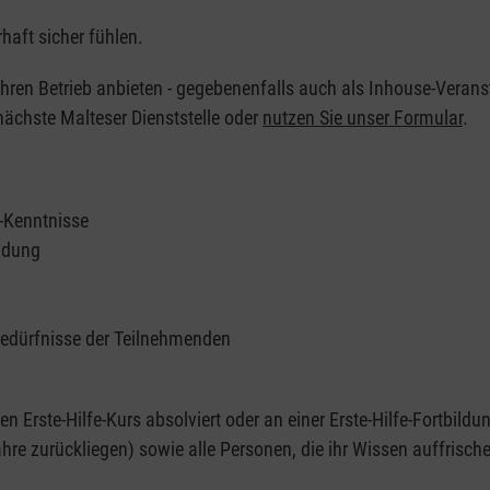
haft sicher fühlen.
 Ihren Betrieb anbieten - gegebenenfalls auch als Inhouse-Verans
nächste Malteser Dienststelle oder
nutzen Sie unser Formular
.
e-Kenntnisse
ildung
Bedürfnisse der Teilnehmenden
nen Erste-Hilfe-Kurs absolviert oder an einer Erste-Hilfe-Fortbildu
re zurückliegen) sowie alle Personen, die ihr Wissen auffrisch