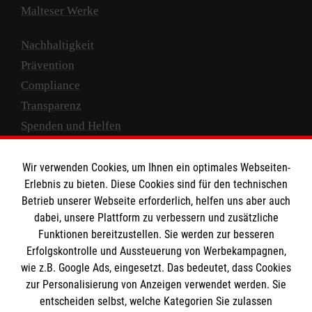
Malteser Werke
Nachhaltigkeit
Prävention
Compliance
Transparenz
Spenden und Helfen
Spendenkonto
Wir verwenden Cookies, um Ihnen ein optimales Webseiten-
Empfänger: Malteser Hilfsdienst e.V.
Erlebnis zu bieten. Diese Cookies sind für den technischen
Betrieb unserer Webseite erforderlich, helfen uns aber auch
IBAN: DE10 3706 0120 1201 2000 12
dabei, unsere Plattform zu verbessern und zusätzliche
BIC: GENODED 1PA7
Funktionen bereitzustellen. Sie werden zur besseren
Erfolgskontrolle und Aussteuerung von Werbekampagnen,
wie z.B. Google Ads, eingesetzt. Das bedeutet, dass Cookies
zur Personalisierung von Anzeigen verwendet werden. Sie
entscheiden selbst, welche Kategorien Sie zulassen