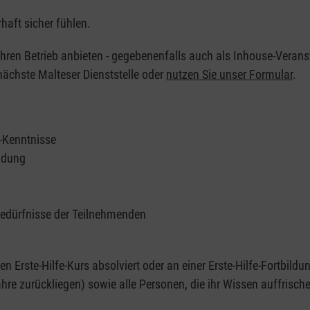
haft sicher fühlen.
 Ihren Betrieb anbieten - gegebenenfalls auch als Inhouse-Verans
nächste Malteser Dienststelle oder
nutzen Sie unser Formular
.
e-Kenntnisse
ildung
Bedürfnisse der Teilnehmenden
nen Erste-Hilfe-Kurs absolviert oder an einer Erste-Hilfe-Fortbildu
re zurückliegen) sowie alle Personen, die ihr Wissen auffrisch