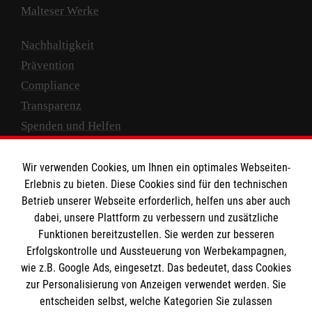
Malteser Werke
Nachhaltigkeit
Prävention
Compliance
Transparenz
Spenden und Helfen
Spendenkonto
Wir verwenden Cookies, um Ihnen ein optimales Webseiten-
Empfänger: Malteser Hilfsdienst e.V.
Erlebnis zu bieten. Diese Cookies sind für den technischen
Betrieb unserer Webseite erforderlich, helfen uns aber auch
IBAN: DE10 3706 0120 1201 2000 12
dabei, unsere Plattform zu verbessern und zusätzliche
BIC: GENODED 1PA7
Funktionen bereitzustellen. Sie werden zur besseren
Erfolgskontrolle und Aussteuerung von Werbekampagnen,
wie z.B. Google Ads, eingesetzt. Das bedeutet, dass Cookies
zur Personalisierung von Anzeigen verwendet werden. Sie
entscheiden selbst, welche Kategorien Sie zulassen