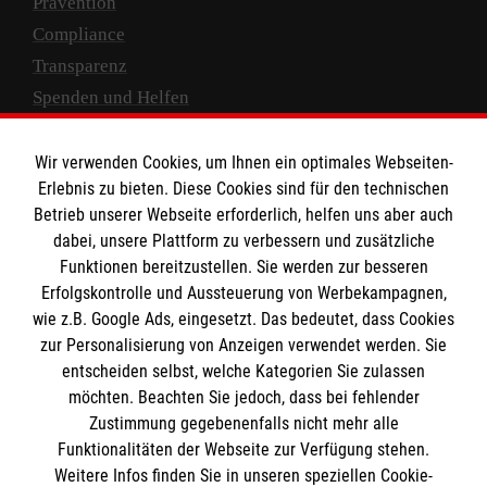
Prävention
Compliance
Transparenz
Spenden und Helfen
Spendenkonto
Wir verwenden Cookies, um Ihnen ein optimales Webseiten-
Empfänger: Malteser Hilfsdienst e.V.
Erlebnis zu bieten. Diese Cookies sind für den technischen
Betrieb unserer Webseite erforderlich, helfen uns aber auch
IBAN: DE10 3706 0120 1201 2000 12
dabei, unsere Plattform zu verbessern und zusätzliche
BIC: GENODED 1PA7
Funktionen bereitzustellen. Sie werden zur besseren
Erfolgskontrolle und Aussteuerung von Werbekampagnen,
wie z.B. Google Ads, eingesetzt. Das bedeutet, dass Cookies
zur Personalisierung von Anzeigen verwendet werden. Sie
entscheiden selbst, welche Kategorien Sie zulassen
möchten. Beachten Sie jedoch, dass bei fehlender
Zustimmung gegebenenfalls nicht mehr alle
Funktionalitäten der Webseite zur Verfügung stehen.
Weitere Infos finden Sie in unseren speziellen Cookie-