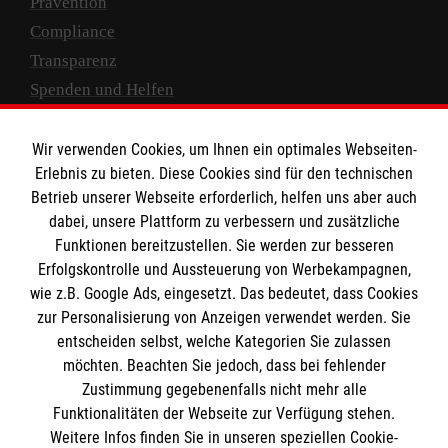
Prävention
Compliance
Transparenz
Spenden und Helfen
Spendenkonto
Wir verwenden Cookies, um Ihnen ein optimales Webseiten-
Empfänger: Malteser Hilfsdienst e.V.
Erlebnis zu bieten. Diese Cookies sind für den technischen
Betrieb unserer Webseite erforderlich, helfen uns aber auch
IBAN: DE10 3706 0120 1201 2000 12
dabei, unsere Plattform zu verbessern und zusätzliche
BIC: GENODED 1PA7
Funktionen bereitzustellen. Sie werden zur besseren
Erfolgskontrolle und Aussteuerung von Werbekampagnen,
wie z.B. Google Ads, eingesetzt. Das bedeutet, dass Cookies
zur Personalisierung von Anzeigen verwendet werden. Sie
entscheiden selbst, welche Kategorien Sie zulassen
möchten. Beachten Sie jedoch, dass bei fehlender
Zustimmung gegebenenfalls nicht mehr alle
Funktionalitäten der Webseite zur Verfügung stehen.
Weitere Infos finden Sie in unseren speziellen Cookie-