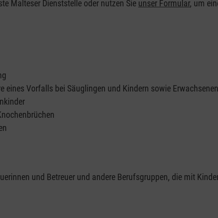
ste Malteser Dienststelle oder nutzen Sie
unser Formular
, um ei
ng
re eines Vorfalls bei Säuglingen und Kindern sowie Erwachsene
nkinder
 Knochenbrüchen
en
reuerinnen und Betreuer und andere Berufsgruppen, die mit Kinde