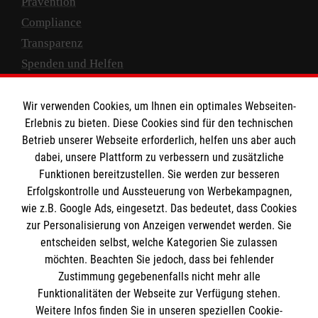
Prävention
Compliance
Transparenz
Spenden und Helfen
Spendenkonto
Wir verwenden Cookies, um Ihnen ein optimales Webseiten-
Empfänger: Malteser Hilfsdienst e.V.
Erlebnis zu bieten. Diese Cookies sind für den technischen
Betrieb unserer Webseite erforderlich, helfen uns aber auch
IBAN: DE10 3706 0120 1201 2000 12
dabei, unsere Plattform zu verbessern und zusätzliche
BIC: GENODED 1PA7
Funktionen bereitzustellen. Sie werden zur besseren
Erfolgskontrolle und Aussteuerung von Werbekampagnen,
wie z.B. Google Ads, eingesetzt. Das bedeutet, dass Cookies
zur Personalisierung von Anzeigen verwendet werden. Sie
entscheiden selbst, welche Kategorien Sie zulassen
möchten. Beachten Sie jedoch, dass bei fehlender
Zustimmung gegebenenfalls nicht mehr alle
Funktionalitäten der Webseite zur Verfügung stehen.
Weitere Infos finden Sie in unseren speziellen Cookie-