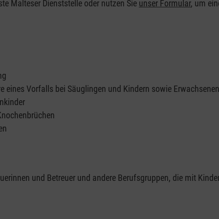
ste Malteser Dienststelle oder nutzen Sie
unser Formular
, um ei
ng
re eines Vorfalls bei Säuglingen und Kindern sowie Erwachsene
nkinder
 Knochenbrüchen
en
reuerinnen und Betreuer und andere Berufsgruppen, die mit Kinde