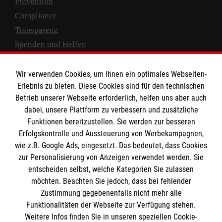
Prävention
Compliance
Transparenz
Spenden und Helfen
Spendenkonto
Wir verwenden Cookies, um Ihnen ein optimales Webseiten-
Empfänger: Malteser Hilfsdienst e.V.
Erlebnis zu bieten. Diese Cookies sind für den technischen
Betrieb unserer Webseite erforderlich, helfen uns aber auch
IBAN: DE10 3706 0120 1201 2000 12
dabei, unsere Plattform zu verbessern und zusätzliche
BIC: GENODED 1PA7
Funktionen bereitzustellen. Sie werden zur besseren
Erfolgskontrolle und Aussteuerung von Werbekampagnen,
wie z.B. Google Ads, eingesetzt. Das bedeutet, dass Cookies
zur Personalisierung von Anzeigen verwendet werden. Sie
entscheiden selbst, welche Kategorien Sie zulassen
möchten. Beachten Sie jedoch, dass bei fehlender
Zustimmung gegebenenfalls nicht mehr alle
Funktionalitäten der Webseite zur Verfügung stehen.
Weitere Infos finden Sie in unseren speziellen Cookie-