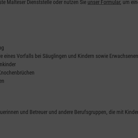
ste Malteser Dienststelle oder nutzen Sie
unser Formular
, um ei
ng
re eines Vorfalls bei Säuglingen und Kindern sowie Erwachsene
nkinder
 Knochenbrüchen
en
reuerinnen und Betreuer und andere Berufsgruppen, die mit Kinde