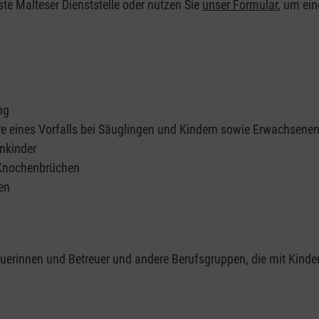
ste Malteser Dienststelle oder nutzen Sie
unser Formular
, um ei
ng
re eines Vorfalls bei Säuglingen und Kindern sowie Erwachsene
nkinder
 Knochenbrüchen
en
reuerinnen und Betreuer und andere Berufsgruppen, die mit Kinde