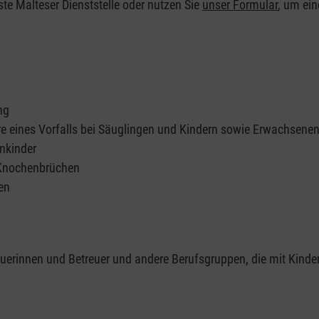
ste Malteser Dienststelle oder nutzen Sie
unser Formular
, um ei
ng
re eines Vorfalls bei Säuglingen und Kindern sowie Erwachsene
nkinder
 Knochenbrüchen
en
reuerinnen und Betreuer und andere Berufsgruppen, die mit Kinde