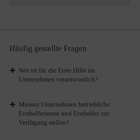
Häufig gestellte Fragen
Wer ist für die Erste Hilfe im
Unternehmen verantwortlich?
Im Unternehmen liegt die Verantwortung für
Müssen Unternehmen betriebliche
die Bereitstellung der Ersten Hilfe beim
Ersthelferinnen und Ersthelfer zur
Arbeitgeber. Dies beinhaltet die Einrichtung
Verfügung stellen?
geeigneter Strukturen sowie die Sicherstellung
von ausreichenden Mitteln und geschulten