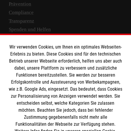
Prävention
Compliance
Transparenz
Spenden und Helfen
Spendenkonto
Wir verwenden Cookies, um Ihnen ein optimales Webseiten-
Empfänger: Malteser Hilfsdienst e.V.
Erlebnis zu bieten. Diese Cookies sind für den technischen
Betrieb unserer Webseite erforderlich, helfen uns aber auch
IBAN: DE10 3706 0120 1201 2000 12
dabei, unsere Plattform zu verbessern und zusätzliche
BIC: GENODED 1PA7
Funktionen bereitzustellen. Sie werden zur besseren
Erfolgskontrolle und Aussteuerung von Werbekampagnen,
wie z.B. Google Ads, eingesetzt. Das bedeutet, dass Cookies
zur Personalisierung von Anzeigen verwendet werden. Sie
entscheiden selbst, welche Kategorien Sie zulassen
möchten. Beachten Sie jedoch, dass bei fehlender
Zustimmung gegebenenfalls nicht mehr alle
Funktionalitäten der Webseite zur Verfügung stehen.