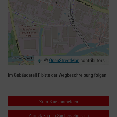
©
OpenStreetMap
contributors.
+
−
Im Gebäudeteil F bitte der Wegbeschreibung folgen
⇧
Zum Kurs anmelden
Zurück zu den Suchergebnissen