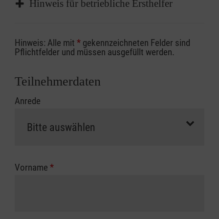
Hinweis für betriebliche Ersthelfer
Sofern Sie ein Kostenübernahmeverfahren
Hinweis: Alle mit
*
gekennzeichneten Felder sind
Ihrer Berufsgenossenschaft / Unfallkasse
Pflichtfelder und müssen ausgefüllt werden.
nutzen, beachten Sie bitte, dass die
Abrechnungsunterlagen spätestens zu
Teilnehmerdaten
Kursbeginn vorliegen müssen. Andernfalls
Anrede
erfolgt eine Abrechnung der vollen Kursgebühr
als Selbstzahler.
Die notwendigen Formulare für die
Kostenübernahme erhalten Sie bei der für Sie
zuständigen Berufsgenossenschaft oder
Vorname
*
Unfallkasse.