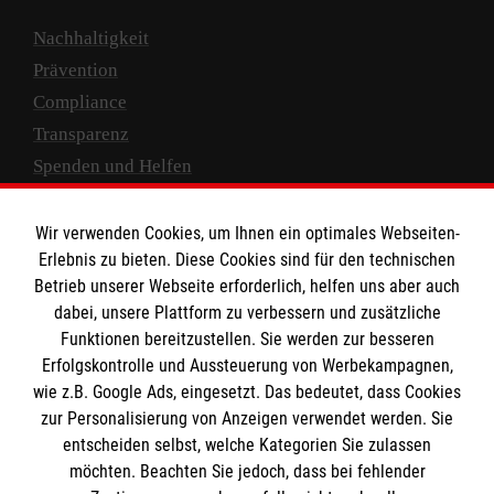
Nachhaltigkeit
Prävention
Compliance
Transparenz
Spenden und Helfen
Spendenkonto
Wir verwenden Cookies, um Ihnen ein optimales Webseiten-
Empfänger: Malteser Hilfsdienst e.V.
Erlebnis zu bieten. Diese Cookies sind für den technischen
Betrieb unserer Webseite erforderlich, helfen uns aber auch
IBAN: DE10 3706 0120 1201 2000 12
dabei, unsere Plattform zu verbessern und zusätzliche
BIC: GENODED 1PA7
Funktionen bereitzustellen. Sie werden zur besseren
Erfolgskontrolle und Aussteuerung von Werbekampagnen,
wie z.B. Google Ads, eingesetzt. Das bedeutet, dass Cookies
zur Personalisierung von Anzeigen verwendet werden. Sie
entscheiden selbst, welche Kategorien Sie zulassen
möchten. Beachten Sie jedoch, dass bei fehlender