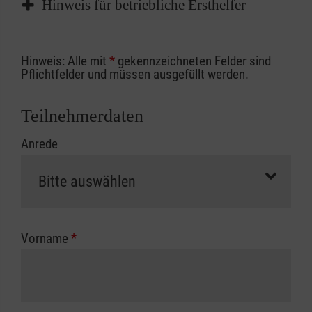
Hinweis für betriebliche Ersthelfer
Sofern Sie ein Kostenübernahmeverfahren
Hinweis: Alle mit
*
gekennzeichneten Felder sind
Ihrer Berufsgenossenschaft / Unfallkasse
Pflichtfelder und müssen ausgefüllt werden.
nutzen, beachten Sie bitte, dass die
Abrechnungsunterlagen spätestens zu
Teilnehmerdaten
Kursbeginn vorliegen müssen. Andernfalls
Anrede
erfolgt eine Abrechnung der vollen Kursgebühr
als Selbstzahler.
Die notwendigen Formulare für die
Kostenübernahme erhalten Sie bei der für Sie
zuständigen Berufsgenossenschaft oder
Vorname
*
Unfallkasse.