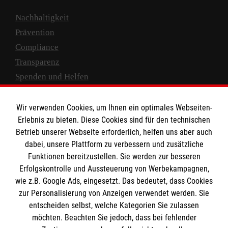
Nachhaltigkeit
Prävention
Compliance
Transparenz
Spenden und Helfen
Spendenkonto
Wir verwenden Cookies, um Ihnen ein optimales Webseiten-
Empfänger: Malteser Hilfsdienst e.V.
Erlebnis zu bieten. Diese Cookies sind für den technischen
Betrieb unserer Webseite erforderlich, helfen uns aber auch
IBAN: DE10 3706 0120 1201 2000 12
dabei, unsere Plattform zu verbessern und zusätzliche
BIC: GENODED 1PA7
Funktionen bereitzustellen. Sie werden zur besseren
Erfolgskontrolle und Aussteuerung von Werbekampagnen,
wie z.B. Google Ads, eingesetzt. Das bedeutet, dass Cookies
zur Personalisierung von Anzeigen verwendet werden. Sie
entscheiden selbst, welche Kategorien Sie zulassen
möchten. Beachten Sie jedoch, dass bei fehlender