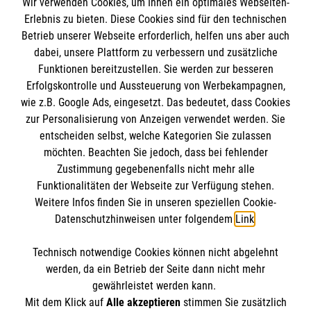
Wir verwenden Cookies, um Ihnen ein optimales Webseiten-
Empfänger: Malteser Hilfsdienst e.V.
Erlebnis zu bieten. Diese Cookies sind für den technischen
Betrieb unserer Webseite erforderlich, helfen uns aber auch
IBAN: DE10 3706 0120 1201 2000 12
dabei, unsere Plattform zu verbessern und zusätzliche
BIC: GENODED 1PA7
Funktionen bereitzustellen. Sie werden zur besseren
Erfolgskontrolle und Aussteuerung von Werbekampagnen,
wie z.B. Google Ads, eingesetzt. Das bedeutet, dass Cookies
zur Personalisierung von Anzeigen verwendet werden. Sie
entscheiden selbst, welche Kategorien Sie zulassen
möchten. Beachten Sie jedoch, dass bei fehlender
Zustimmung gegebenenfalls nicht mehr alle
Funktionalitäten der Webseite zur Verfügung stehen.
Weitere Infos finden Sie in unseren speziellen Cookie-
Newsletter abonnieren
Datenschutzhinweisen unter folgendem
Link
.
Technisch notwendige Cookies können nicht abgelehnt
Cookies verwalten
|
AGB
|
Impressum
|
Datenschutz
|
werden, da ein Betrieb der Seite dann nicht mehr
Barrierefreiheit
|
Kontakt
|
Sharepoint
|
Mediathek
gewährleistet werden kann.
Mit dem Klick auf
Alle akzeptieren
stimmen Sie zusätzlich