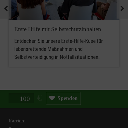
medizinische Geräte und koordinieren
Notfallmaßnahmen.
Zusammenfassend sind betriebliche
Erste Hilfe mit Selbstschutzinhalten
Ersthelferinnen und Ersthelfer die ersten
Entdecken Sie unsere Erste-Hilfe-Kuse für
Ansprechpersonen für Erste Hilfe, während
lebensrettende Maßnahmen und
Mitarbeitende im betrieblichen Sanitätsdienst
Selbstverteidigung in Notfallsituationen.
eine erweiterte Rolle bei der medizinischen
Versorgung und beim Notfallmanagement
spielen.
Spendenbetrag in Euro
Spenden
Karriere