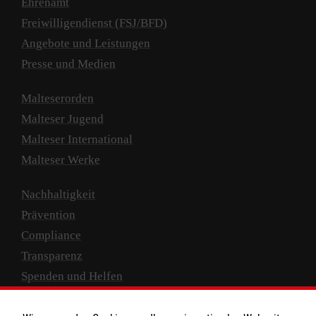
Ehrenamt
Freiwilligendienst (FSJ/BFD)
Angebote und Leistungen
Presse und Medien
Malteserorden
Malteser Jugend
Malteser International
Malteser Werke
Nachhaltigkeit
Prävention
Compliance
Transparenz
Spenden und Helfen
Spendenkonto