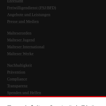
Ehrenamt
Freiwilligendienst (FSJ/BFD)
Angebote und Leistungen
Presse und Medien
Malteserorden
Malteser Jugend
Malteser International
Malteser Werke
Nachhaltigkeit
Prävention
Compliance
Transparenz
Spenden und Helfen
Spendenkonto