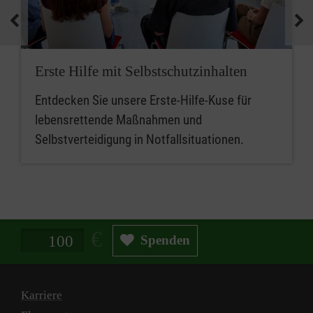
medizinische Geräte und koordinieren
Notfallmaßnahmen.
Zusammenfassend sind betriebliche
Erste Hilfe mit Selbstschutzinhalten
Ersthelferinnen und Ersthelfer die ersten
Entdecken Sie unsere Erste-Hilfe-Kuse für
Ansprechpersonen für Erste Hilfe, während
lebensrettende Maßnahmen und
Mitarbeitende im betrieblichen Sanitätsdienst
Selbstverteidigung in Notfallsituationen.
eine erweiterte Rolle bei der medizinischen
Versorgung und beim Notfallmanagement
spielen.
Spendenbetrag in Euro
Spenden
Karriere