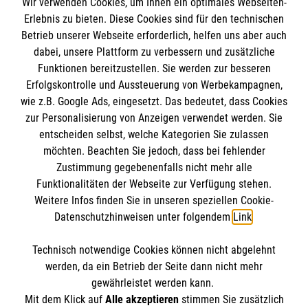
Wir verwenden Cookies, um Ihnen ein optimales Webseiten-
Empfänger: Malteser Hilfsdienst e.V.
Erlebnis zu bieten. Diese Cookies sind für den technischen
Betrieb unserer Webseite erforderlich, helfen uns aber auch
IBAN: DE10 3706 0120 1201 2000 12
dabei, unsere Plattform zu verbessern und zusätzliche
BIC: GENODED 1PA7
Funktionen bereitzustellen. Sie werden zur besseren
Erfolgskontrolle und Aussteuerung von Werbekampagnen,
wie z.B. Google Ads, eingesetzt. Das bedeutet, dass Cookies
zur Personalisierung von Anzeigen verwendet werden. Sie
entscheiden selbst, welche Kategorien Sie zulassen
möchten. Beachten Sie jedoch, dass bei fehlender
Zustimmung gegebenenfalls nicht mehr alle
Funktionalitäten der Webseite zur Verfügung stehen.
Weitere Infos finden Sie in unseren speziellen Cookie-
Newsletter abonnieren
Datenschutzhinweisen unter folgendem
Link
.
Technisch notwendige Cookies können nicht abgelehnt
Cookies verwalten
|
AGB
|
Impressum
|
Datenschutz
|
werden, da ein Betrieb der Seite dann nicht mehr
Barrierefreiheit
|
Kontakt
|
Sharepoint
|
Mediathek
gewährleistet werden kann.
Mit dem Klick auf
Alle akzeptieren
stimmen Sie zusätzlich