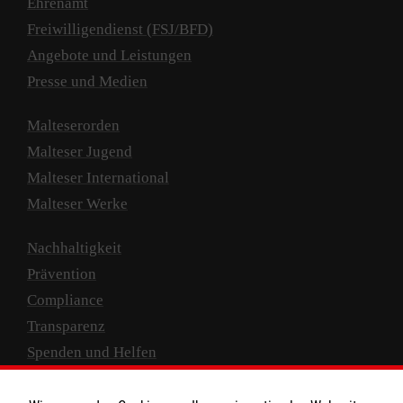
Ehrenamt
Freiwilligendienst (FSJ/BFD)
Angebote und Leistungen
Presse und Medien
Malteserorden
Malteser Jugend
Malteser International
Malteser Werke
Nachhaltigkeit
Prävention
Compliance
Transparenz
Spenden und Helfen
Spendenkonto