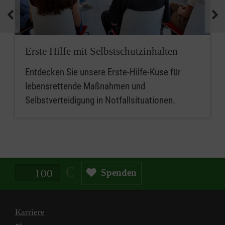
medizinische Geräte und koordinieren
Notfallmaßnahmen.
Zusammenfassend sind betriebliche
Erste Hilfe mit Selbstschutzinhalten
Ersthelferinnen und Ersthelfer die ersten
Entdecken Sie unsere Erste-Hilfe-Kuse für
Ansprechpersonen für Erste Hilfe, während
lebensrettende Maßnahmen und
Mitarbeitende im betrieblichen Sanitätsdienst
Selbstverteidigung in Notfallsituationen.
eine erweiterte Rolle bei der medizinischen
Versorgung und beim Notfallmanagement
spielen.
Spendenbetrag in Euro
Spenden
Karriere