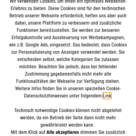
Wir verwenden Cookies, um Ihnen ein optimales Webseiten-
Empfänger: Malteser Hilfsdienst e.V.
Erlebnis zu bieten. Diese Cookies sind für den technischen
Betrieb unserer Webseite erforderlich, helfen uns aber auch
IBAN: DE10 3706 0120 1201 2000 12
dabei, unsere Plattform zu verbessern und zusätzliche
BIC: GENODED 1PA7
Funktionen bereitzustellen. Sie werden zur besseren
Erfolgskontrolle und Aussteuerung von Werbekampagnen,
wie z.B. Google Ads, eingesetzt. Das bedeutet, dass Cookies
zur Personalisierung von Anzeigen verwendet werden. Sie
entscheiden selbst, welche Kategorien Sie zulassen
möchten. Beachten Sie jedoch, dass bei fehlender
Zustimmung gegebenenfalls nicht mehr alle
Funktionalitäten der Webseite zur Verfügung stehen.
Weitere Infos finden Sie in unseren speziellen Cookie-
Newsletter abonnieren
Datenschutzhinweisen unter folgendem
Link
.
Technisch notwendige Cookies können nicht abgelehnt
Cookies verwalten
|
AGB
|
Impressum
|
Datenschutz
|
werden, da ein Betrieb der Seite dann nicht mehr
Barrierefreiheit
|
Kontakt
|
Sharepoint
|
Mediathek
gewährleistet werden kann.
Mit dem Klick auf
Alle akzeptieren
stimmen Sie zusätzlich