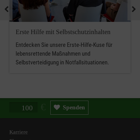
medizinische Geräte und koordinieren
Notfallmaßnahmen.
Zusammenfassend sind betriebliche
Erste Hilfe mit Selbstschutzinhalten
Ersthelferinnen und Ersthelfer die ersten
Entdecken Sie unsere Erste-Hilfe-Kuse für
Ansprechpersonen für Erste Hilfe, während
lebensrettende Maßnahmen und
Mitarbeitende im betrieblichen Sanitätsdienst
Selbstverteidigung in Notfallsituationen.
eine erweiterte Rolle bei der medizinischen
Versorgung und beim Notfallmanagement
spielen.
Spendenbetrag in Euro
Spenden
Karriere