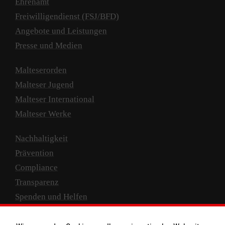
Ehrenamt
Freiwilligendienst (FSJ/BFD)
Angebote und Leistungen
Presse und Medien
Malteserorden
Malteser Jugend
Malteser International
Malteser Werke
Nachhaltigkeit
Prävention
Compliance
Transparenz
Spenden und Helfen
Spendenkonto