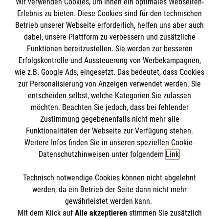
Wir verwenden Cookies, um Ihnen ein optimales Webseiten-
Empfänger: Malteser Hilfsdienst e.V.
Erlebnis zu bieten. Diese Cookies sind für den technischen
Betrieb unserer Webseite erforderlich, helfen uns aber auch
IBAN: DE10 3706 0120 1201 2000 12
dabei, unsere Plattform zu verbessern und zusätzliche
BIC: GENODED 1PA7
Funktionen bereitzustellen. Sie werden zur besseren
Erfolgskontrolle und Aussteuerung von Werbekampagnen,
wie z.B. Google Ads, eingesetzt. Das bedeutet, dass Cookies
zur Personalisierung von Anzeigen verwendet werden. Sie
entscheiden selbst, welche Kategorien Sie zulassen
möchten. Beachten Sie jedoch, dass bei fehlender
Zustimmung gegebenenfalls nicht mehr alle
Funktionalitäten der Webseite zur Verfügung stehen.
Weitere Infos finden Sie in unseren speziellen Cookie-
Newsletter abonnieren
Datenschutzhinweisen unter folgendem
Link
.
Technisch notwendige Cookies können nicht abgelehnt
Cookies verwalten
|
AGB
|
Impressum
|
Datenschutz
|
werden, da ein Betrieb der Seite dann nicht mehr
Barrierefreiheit
|
Kontakt
|
Sharepoint
|
Mediathek
gewährleistet werden kann.
Mit dem Klick auf
Alle akzeptieren
stimmen Sie zusätzlich