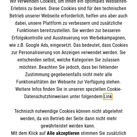
Wir verwenden Cookies, um Ihnen ein optimales Webseiten-
Empfänger: Malteser Hilfsdienst e.V.
Erlebnis zu bieten. Diese Cookies sind für den technischen
Betrieb unserer Webseite erforderlich, helfen uns aber auch
IBAN: DE10 3706 0120 1201 2000 12
dabei, unsere Plattform zu verbessern und zusätzliche
BIC: GENODED 1PA7
Funktionen bereitzustellen. Sie werden zur besseren
Erfolgskontrolle und Aussteuerung von Werbekampagnen,
wie z.B. Google Ads, eingesetzt. Das bedeutet, dass Cookies
zur Personalisierung von Anzeigen verwendet werden. Sie
entscheiden selbst, welche Kategorien Sie zulassen
möchten. Beachten Sie jedoch, dass bei fehlender
Zustimmung gegebenenfalls nicht mehr alle
Funktionalitäten der Webseite zur Verfügung stehen.
Weitere Infos finden Sie in unseren speziellen Cookie-
Newsletter abonnieren
Datenschutzhinweisen unter folgendem
Link
.
Technisch notwendige Cookies können nicht abgelehnt
Cookies verwalten
|
AGB
|
Impressum
|
Datenschutz
|
werden, da ein Betrieb der Seite dann nicht mehr
Barrierefreiheit
|
Kontakt
|
Sharepoint
|
Mediathek
gewährleistet werden kann.
Mit dem Klick auf
Alle akzeptieren
stimmen Sie zusätzlich