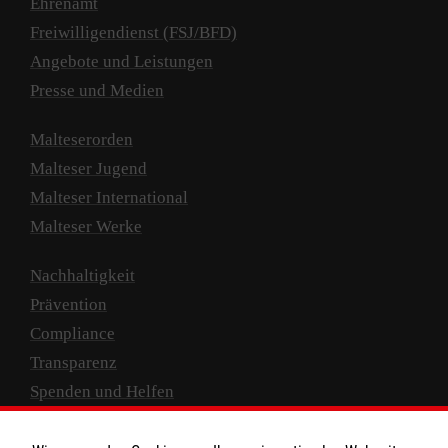
Ehrenamt
Freiwilligendienst (FSJ/BFD)
Angebote und Leistungen
Presse und Medien
Malteserorden
Malteser Jugend
Malteser International
Malteser Werke
Nachhaltigkeit
Prävention
Compliance
Transparenz
Spenden und Helfen
Spendenkonto