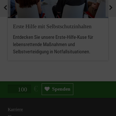
medizinische Geräte und koordinieren
Notfallmaßnahmen.
Zusammenfassend sind betriebliche
Erste Hilfe mit Selbstschutzinhalten
Ersthelferinnen und Ersthelfer die ersten
Entdecken Sie unsere Erste-Hilfe-Kuse für
Ansprechpersonen für Erste Hilfe, während
lebensrettende Maßnahmen und
Mitarbeitende im betrieblichen Sanitätsdienst
Selbstverteidigung in Notfallsituationen.
eine erweiterte Rolle bei der medizinischen
Versorgung und beim Notfallmanagement
spielen.
Spendenbetrag in Euro
Spenden
Karriere