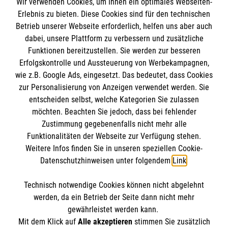
Wir verwenden Cookies, um Ihnen ein optimales Webseiten-
Empfänger: Malteser Hilfsdienst e.V.
Erlebnis zu bieten. Diese Cookies sind für den technischen
Betrieb unserer Webseite erforderlich, helfen uns aber auch
IBAN: DE10 3706 0120 1201 2000 12
dabei, unsere Plattform zu verbessern und zusätzliche
BIC: GENODED 1PA7
Funktionen bereitzustellen. Sie werden zur besseren
Erfolgskontrolle und Aussteuerung von Werbekampagnen,
wie z.B. Google Ads, eingesetzt. Das bedeutet, dass Cookies
zur Personalisierung von Anzeigen verwendet werden. Sie
entscheiden selbst, welche Kategorien Sie zulassen
möchten. Beachten Sie jedoch, dass bei fehlender
Zustimmung gegebenenfalls nicht mehr alle
Funktionalitäten der Webseite zur Verfügung stehen.
Weitere Infos finden Sie in unseren speziellen Cookie-
Newsletter abonnieren
Datenschutzhinweisen unter folgendem
Link
.
Technisch notwendige Cookies können nicht abgelehnt
Cookies verwalten
|
AGB
|
Impressum
|
Datenschutz
|
werden, da ein Betrieb der Seite dann nicht mehr
Barrierefreiheit
|
Kontakt
|
Sharepoint
|
Mediathek
gewährleistet werden kann.
Mit dem Klick auf
Alle akzeptieren
stimmen Sie zusätzlich