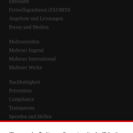
Ehrenamt
Freiwilligendienst (FSJ/BFD)
Angebote und Leistungen
Presse und Medien
Malteserorden
Malteser Jugend
Malteser International
Malteser Werke
Nachhaltigkeit
Prävention
Compliance
Transparenz
Spenden und Helfen
Spendenkonto