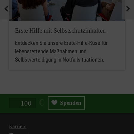
medizinische Geräte und koordinieren
Notfallmaßnahmen.
Zusammenfassend sind betriebliche
Erste Hilfe mit Selbstschutzinhalten
Ersthelferinnen und Ersthelfer die ersten
Entdecken Sie unsere Erste-Hilfe-Kuse für
Ansprechpersonen für Erste Hilfe, während
lebensrettende Maßnahmen und
Mitarbeitende im betrieblichen Sanitätsdienst
Selbstverteidigung in Notfallsituationen.
eine erweiterte Rolle bei der medizinischen
Versorgung und beim Notfallmanagement
spielen.
Spendenbetrag in Euro
Spenden
Karriere