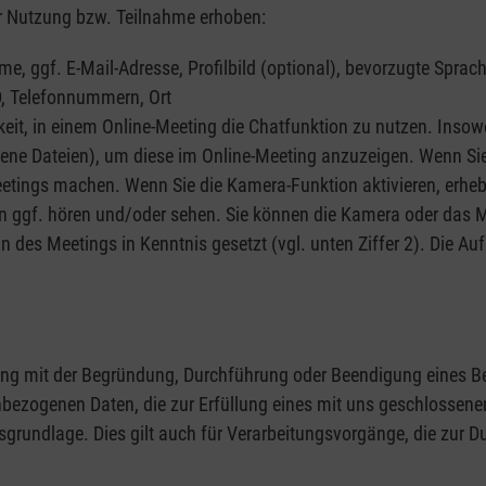
 Nutzung bzw. Teilnahme erhoben:
 ggf. E-Mail-Adresse, Profilbild (optional), bevorzugte Sprac
D, Telefonnummern, Ort
hkeit, in einem Online-Meeting die Chatfunktion zu nutzen. Ins
adene Dateien), um diese im Online-Meeting anzuzeigen. Wenn Sie 
eetings machen. Wenn Sie die Kamera-Funktion aktivieren, erheb
ggf. hören und/oder sehen. Sie können die Kamera oder das Mik
n des Meetings in Kenntnis gesetzt (vgl. unten Ziffer 2). Die A
g mit der Begründung, Durchführung oder Beendigung eines Be
enbezogenen Daten, die zur Erfüllung eines mit uns geschlossen
chtsgrundlage. Dies gilt auch für Verarbeitungsvorgänge, die zur