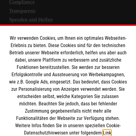
Compliance
Transparenz
Spenden und Helfen
Spendenkonto
Wir verwenden Cookies, um Ihnen ein optimales Webseiten-
Empfänger: Malteser Hilfsdienst e.V.
Erlebnis zu bieten. Diese Cookies sind für den technischen
Betrieb unserer Webseite erforderlich, helfen uns aber auch
IBAN: DE10 3706 0120 1201 2000 12
dabei, unsere Plattform zu verbessern und zusätzliche
BIC: GENODED 1PA7
Funktionen bereitzustellen. Sie werden zur besseren
Erfolgskontrolle und Aussteuerung von Werbekampagnen,
wie z.B. Google Ads, eingesetzt. Das bedeutet, dass Cookies
zur Personalisierung von Anzeigen verwendet werden. Sie
entscheiden selbst, welche Kategorien Sie zulassen
möchten. Beachten Sie jedoch, dass bei fehlender
Zustimmung gegebenenfalls nicht mehr alle
Funktionalitäten der Webseite zur Verfügung stehen.
Weitere Infos finden Sie in unseren speziellen Cookie-
Newsletter abonnieren
Datenschutzhinweisen unter folgendem
Link
.