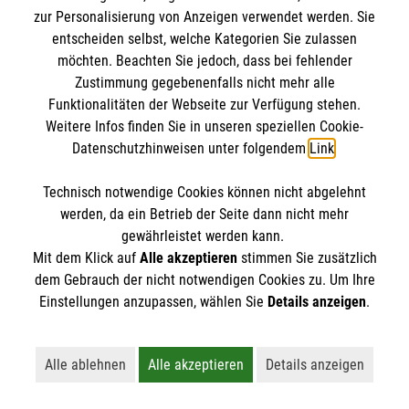
6. Weitergabe der Daten:
zur Personalisierung von Anzeigen verwendet werden. Sie
Eine Weitergabe der Daten erfolgt nur aufgrund Ihrer
entscheiden selbst, welche Kategorien Sie zulassen
möchten. Beachten Sie jedoch, dass bei fehlender
Einwilligung, es sei denn eine Rechtsvorschrift lässt
Zustimmung gegebenenfalls nicht mehr alle
die Übermittlung zu oder schreibt sie vor oder die
Funktionalitäten der Webseite zur Verfügung stehen.
Daten werden vor der Übermittlung anonymisiert.
Weitere Infos finden Sie in unseren speziellen Cookie-
Regelhaft werden Daten in folgenden
Datenschutzhinweisen unter folgendem
Link
.
Zusammenhängen an Dritte übermittelt
(insbesondere an Kranken- und Pflegekassen, bei
Technisch notwendige Cookies können nicht abgelehnt
werden, da ein Betrieb der Seite dann nicht mehr
Sozialhilfeempfängern an Sozialhilfeträger) oder in
gewährleistet werden kann.
der Einrichtung eingesehen (insbesondere vom
Mit dem Klick auf
Alle akzeptieren
stimmen Sie zusätzlich
Medizinischen Dienst der Krankenversicherung, dem
dem Gebrauch der nicht notwendigen Cookies zu. Um Ihre
Prüfdienst der Privaten Krankenversicherungen und
Einstellungen anzupassen, wählen Sie
Details anzeigen
.
der Heimaufsicht):
Bei der Abrechnung von Leistungen an die
Alle ablehnen
Alle akzeptieren
Details anzeigen
Lehnt alle nicht-essentiellen Cookies ab
Akzeptiert alle Cookies einschließl
Öffnet detaillie
Pflegekassen (§§ 93, 94, 104, 105 SGB XI), die