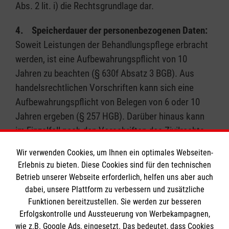
Abs. 2 lit. i) die Rechtsgrundlage dar.
4. Speicherdauer der personenbezogenen Daten:
Soweit Leistungen der Behandlungspflege erbracht
werden, ist eine Aufbewahrungspflicht von 10
Jahren zu beachten (§ 630f Absatz 3 BGB). Aus
handelsrechtlichen Vorschriften kann sich eine
Aufbewahrungspflicht von Belegen von 6 oder 10
Jahren ergeben (§ 257 HGB). Darüber hinaus kann
im Einzelfall nach den Vorschriften des Zivilrechts
eine Aufbewahrung von bis zu 30 Jahren erforderlich
Wir verwenden Cookies, um Ihnen ein optimales Webseiten-
sein (§ 197 BGB).
Erlebnis zu bieten. Diese Cookies sind für den technischen
Betrieb unserer Webseite erforderlich, helfen uns aber auch
5. Automatisierte Entscheidung:
dabei, unsere Plattform zu verbessern und zusätzliche
Eine automatisierte Entscheidung im Einzelfall,
Funktionen bereitzustellen. Sie werden zur besseren
einschließlich Profiling, findet nicht statt.
Erfolgskontrolle und Aussteuerung von Werbekampagnen,
wie z.B. Google Ads, eingesetzt. Das bedeutet, dass Cookies