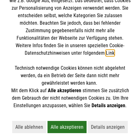
wie z.B. Google Ads, eingesetzt. Das bedeutet, dass Cookies
zur Personalisierung von Anzeigen verwendet werden. Sie
entscheiden selbst, welche Kategorien Sie zulassen
möchten. Beachten Sie jedoch, dass bei fehlender
Zustimmung gegebenenfalls nicht mehr alle
Funktionalitäten der Webseite zur Verfügung stehen.
Weitere Infos finden Sie in unseren speziellen Cookie-
Newsletter abonnieren
Datenschutzhinweisen unter folgendem
Link
.
Technisch notwendige Cookies können nicht abgelehnt
Cookies verwalten
|
AGB
|
Impressum
|
Datenschutz
|
werden, da ein Betrieb der Seite dann nicht mehr
Barrierefreiheit
|
Kontakt
|
Sharepoint
|
Mediathek
gewährleistet werden kann.
Mit dem Klick auf
Alle akzeptieren
stimmen Sie zusätzlich
dem Gebrauch der nicht notwendigen Cookies zu. Um Ihre
Einstellungen anzupassen, wählen Sie
Details anzeigen
.
Alle ablehnen
Alle akzeptieren
Details anzeigen
Lehnt alle nicht-essentiellen Cookies ab
Akzeptiert alle Cookies einschließl
Öffnet detaillie