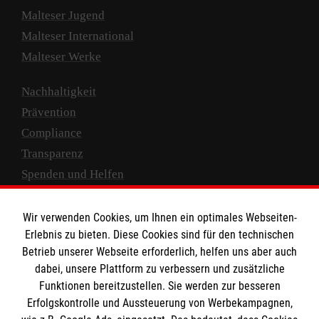
Malteser Jugend
Malteser International
Malteser Werke
Nachhaltigkeit
Prävention
Compliance
Transparenz
Spenden und Helfen
Spendenkonto
Wir verwenden Cookies, um Ihnen ein optimales Webseiten-
Empfänger: Malteser Hilfsdienst e.V.
Erlebnis zu bieten. Diese Cookies sind für den technischen
Betrieb unserer Webseite erforderlich, helfen uns aber auch
IBAN: DE10 3706 0120 1201 2000 12
dabei, unsere Plattform zu verbessern und zusätzliche
BIC: GENODED 1PA7
Funktionen bereitzustellen. Sie werden zur besseren
Erfolgskontrolle und Aussteuerung von Werbekampagnen,