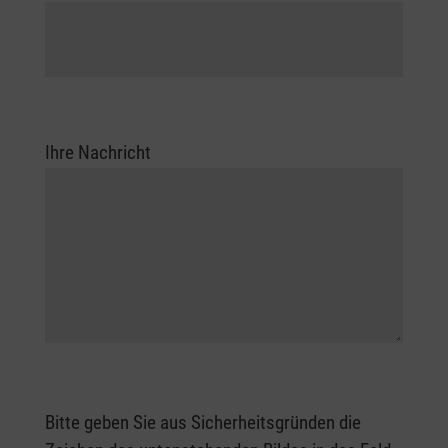
Ihre Nachricht:
Ihre Nachricht
Sicherheit - Kontrollwort
Bitte geben Sie aus Sicherheitsgründen die