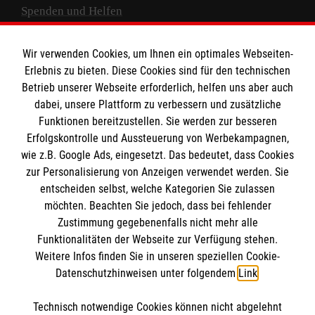
Spenden und Helfen
Spendenkonto
Wir verwenden Cookies, um Ihnen ein optimales Webseiten-
Empfänger: Malteser Hilfsdienst e.V.
Erlebnis zu bieten. Diese Cookies sind für den technischen
Betrieb unserer Webseite erforderlich, helfen uns aber auch
IBAN: DE10 3706 0120 1201 2000 12
dabei, unsere Plattform zu verbessern und zusätzliche
BIC: GENODED 1PA7
Funktionen bereitzustellen. Sie werden zur besseren
Erfolgskontrolle und Aussteuerung von Werbekampagnen,
wie z.B. Google Ads, eingesetzt. Das bedeutet, dass Cookies
zur Personalisierung von Anzeigen verwendet werden. Sie
entscheiden selbst, welche Kategorien Sie zulassen
möchten. Beachten Sie jedoch, dass bei fehlender
Zustimmung gegebenenfalls nicht mehr alle
Funktionalitäten der Webseite zur Verfügung stehen.
Weitere Infos finden Sie in unseren speziellen Cookie-
Newsletter abonnieren
Datenschutzhinweisen unter folgendem
Link
.
Technisch notwendige Cookies können nicht abgelehnt
Cookies verwalten
|
AGB
|
Impressum
|
Datenschutz
|