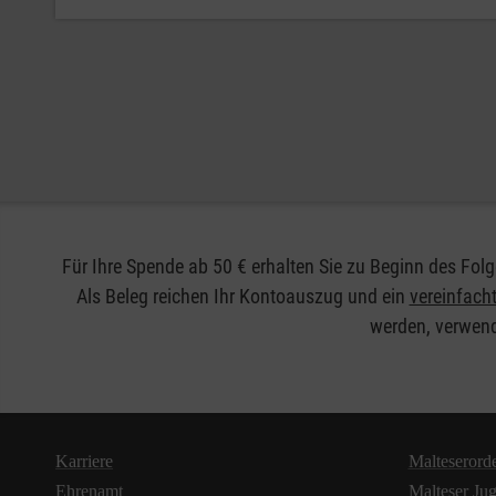
Für Ihre Spende ab 50 € erhalten Sie zu Beginn des F
Als Beleg reichen Ihr Kontoauszug und ein
vereinfac
werden, verwend
Karriere
Malteserord
Ehrenamt
Malteser Ju