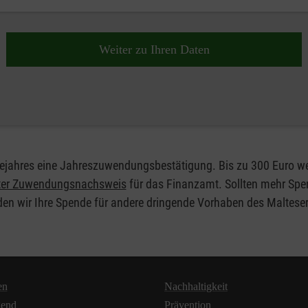
Weiter zu Ihren Daten
olgejahres eine Jahreszuwendungsbestätigung. Bis zu 300 Euro
hter Zuwendungsnachsweis
für das Finanzamt. Sollten mehr Spen
en wir Ihre Spende für andere dringende Vorhaben des Malteser H
en
Nachhaltigkeit
gend
Prävention