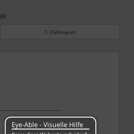
nde
3. Zahlungsart
.