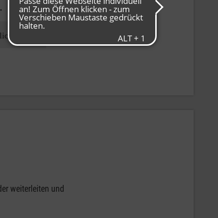
.
lich
er weiterleiten und