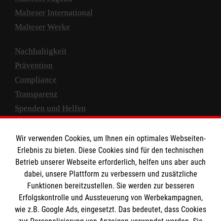
Malteser International
Malteser Werke
Nachhaltigkeit
Prävention
Compliance
Transparenz
Spenden und Helfen
Spendenkonto
Wir verwenden Cookies, um Ihnen ein optimales Webseiten-
Empfänger: Malteser Hilfsdienst e.V.
Erlebnis zu bieten. Diese Cookies sind für den technischen
Betrieb unserer Webseite erforderlich, helfen uns aber auch
IBAN: DE10 3706 0120 1201 2000 12
dabei, unsere Plattform zu verbessern und zusätzliche
BIC: GENODED 1PA7
Funktionen bereitzustellen. Sie werden zur besseren
Erfolgskontrolle und Aussteuerung von Werbekampagnen,
wie z.B. Google Ads, eingesetzt. Das bedeutet, dass Cookies