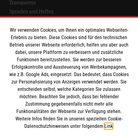
Transparenz
Spenden und Helfen
Spendenkonto
Wir verwenden Cookies, um Ihnen ein optimales Webseiten-
Empfänger: Malteser Hilfsdienst e.V.
Erlebnis zu bieten. Diese Cookies sind für den technischen
Betrieb unserer Webseite erforderlich, helfen uns aber auch
IBAN: DE10 3706 0120 1201 2000 12
dabei, unsere Plattform zu verbessern und zusätzliche
BIC: GENODED 1PA7
Funktionen bereitzustellen. Sie werden zur besseren
Erfolgskontrolle und Aussteuerung von Werbekampagnen,
wie z.B. Google Ads, eingesetzt. Das bedeutet, dass Cookies
zur Personalisierung von Anzeigen verwendet werden. Sie
entscheiden selbst, welche Kategorien Sie zulassen
möchten. Beachten Sie jedoch, dass bei fehlender
Zustimmung gegebenenfalls nicht mehr alle
Funktionalitäten der Webseite zur Verfügung stehen.
Weitere Infos finden Sie in unseren speziellen Cookie-
Newsletter abonnieren
Datenschutzhinweisen unter folgendem
Link
.