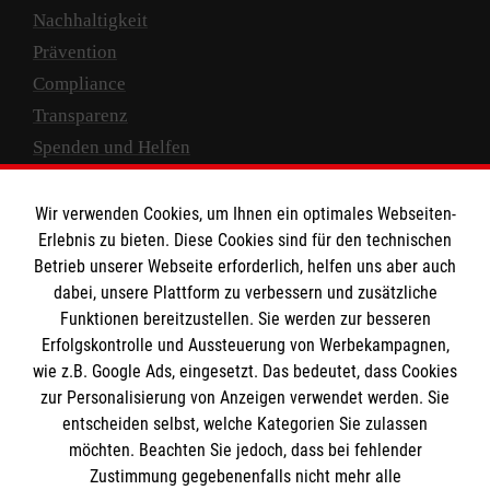
Nachhaltigkeit
Prävention
Compliance
Transparenz
Spenden und Helfen
Spendenkonto
Wir verwenden Cookies, um Ihnen ein optimales Webseiten-
Empfänger: Malteser Hilfsdienst e.V.
Erlebnis zu bieten. Diese Cookies sind für den technischen
Betrieb unserer Webseite erforderlich, helfen uns aber auch
IBAN: DE10 3706 0120 1201 2000 12
dabei, unsere Plattform zu verbessern und zusätzliche
BIC: GENODED 1PA7
Funktionen bereitzustellen. Sie werden zur besseren
Erfolgskontrolle und Aussteuerung von Werbekampagnen,
wie z.B. Google Ads, eingesetzt. Das bedeutet, dass Cookies
zur Personalisierung von Anzeigen verwendet werden. Sie
entscheiden selbst, welche Kategorien Sie zulassen
möchten. Beachten Sie jedoch, dass bei fehlender
Zustimmung gegebenenfalls nicht mehr alle