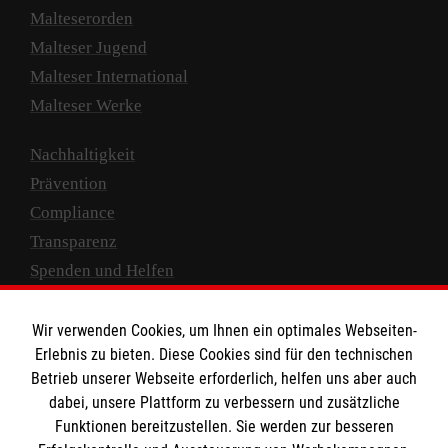
Malteserorden
Malteser Jugend
Malteser International
Malteser Werke
Nachhaltigkeit
Prävention
Compliance
Transparenz
Spenden und Helfen
Spendenkonto
Wir verwenden Cookies, um Ihnen ein optimales Webseiten-
Empfänger: Malteser Hilfsdienst e.V.
Erlebnis zu bieten. Diese Cookies sind für den technischen
Betrieb unserer Webseite erforderlich, helfen uns aber auch
IBAN: DE10 3706 0120 1201 2000 12
dabei, unsere Plattform zu verbessern und zusätzliche
BIC: GENODED 1PA7
Funktionen bereitzustellen. Sie werden zur besseren