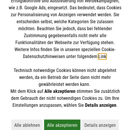
Erfolgskontrolle und Aussteuerung von Werbekampagnen,
wie z.B. Google Ads, eingesetzt. Das bedeutet, dass Cookies
zur Personalisierung von Anzeigen verwendet werden. Sie
entscheiden selbst, welche Kategorien Sie zulassen
möchten. Beachten Sie jedoch, dass bei fehlender
Zustimmung gegebenenfalls nicht mehr alle
Funktionalitäten der Webseite zur Verfügung stehen.
Weitere Infos finden Sie in unseren speziellen Cookie-
Newsletter abonnieren
Datenschutzhinweisen unter folgendem
Link
.
Technisch notwendige Cookies können nicht abgelehnt
Cookies verwalten
|
AGB
|
Impressum
|
Datenschutz
|
werden, da ein Betrieb der Seite dann nicht mehr
Barrierefreiheit
|
Kontakt
|
Sharepoint
|
Mediathek
gewährleistet werden kann.
Mit dem Klick auf
Alle akzeptieren
stimmen Sie zusätzlich
dem Gebrauch der nicht notwendigen Cookies zu. Um Ihre
Einstellungen anzupassen, wählen Sie
Details anzeigen
.
Alle ablehnen
Alle akzeptieren
Details anzeigen