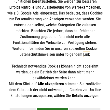
Funktionen bereitzustellen. Sie werden zur besseren
Erfolgskontrolle und Aussteuerung von Werbekampagnen,
wie z.B. Google Ads, eingesetzt. Das bedeutet, dass Cookies
zur Personalisierung von Anzeigen verwendet werden. Sie
entscheiden selbst, welche Kategorien Sie zulassen
möchten. Beachten Sie jedoch, dass bei fehlender
Zustimmung gegebenenfalls nicht mehr alle
Funktionalitäten der Webseite zur Verfügung stehen.
Weitere Infos finden Sie in unseren speziellen Cookie-
Newsletter abonnieren
Datenschutzhinweisen unter folgendem
Link
.
Technisch notwendige Cookies können nicht abgelehnt
Cookies verwalten
|
AGB
|
Impressum
|
Datenschutz
|
werden, da ein Betrieb der Seite dann nicht mehr
Barrierefreiheit
|
Kontakt
|
Sharepoint
|
Mediathek
gewährleistet werden kann.
Mit dem Klick auf
Alle akzeptieren
stimmen Sie zusätzlich
dem Gebrauch der nicht notwendigen Cookies zu. Um Ihre
Einstellungen anzupassen, wählen Sie
Details anzeigen
.