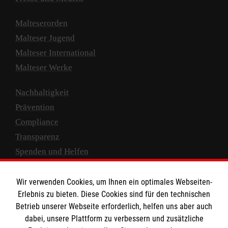
Malteserorden
Malteser Jugend
Malteser International
Malteser Werke
Nachhaltigkeit
Prävention
Compliance
Transparenz
Spenden und Helfen
Spendenkonto
Wir verwenden Cookies, um Ihnen ein optimales Webseiten-
Empfänger: Malteser Hilfsdienst e.V.
Erlebnis zu bieten. Diese Cookies sind für den technischen
Betrieb unserer Webseite erforderlich, helfen uns aber auch
IBAN: DE10 3706 0120 1201 2000 12
dabei, unsere Plattform zu verbessern und zusätzliche
BIC: GENODED 1PA7