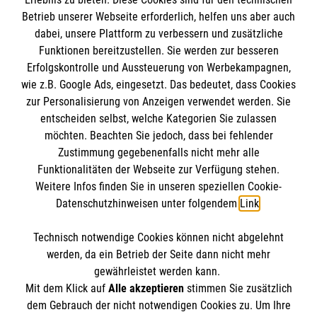
Betrieb unserer Webseite erforderlich, helfen uns aber auch
IBAN: DE10 3706 0120 1201 2000 12
dabei, unsere Plattform zu verbessern und zusätzliche
BIC: GENODED 1PA7
Funktionen bereitzustellen. Sie werden zur besseren
Erfolgskontrolle und Aussteuerung von Werbekampagnen,
wie z.B. Google Ads, eingesetzt. Das bedeutet, dass Cookies
zur Personalisierung von Anzeigen verwendet werden. Sie
entscheiden selbst, welche Kategorien Sie zulassen
möchten. Beachten Sie jedoch, dass bei fehlender
Zustimmung gegebenenfalls nicht mehr alle
Funktionalitäten der Webseite zur Verfügung stehen.
Weitere Infos finden Sie in unseren speziellen Cookie-
Newsletter abonnieren
Datenschutzhinweisen unter folgendem
Link
.
Technisch notwendige Cookies können nicht abgelehnt
Cookies verwalten
|
AGB
|
Impressum
|
Datenschutz
|
werden, da ein Betrieb der Seite dann nicht mehr
Barrierefreiheit
|
Kontakt
|
Sharepoint
|
Mediathek
gewährleistet werden kann.
Mit dem Klick auf
Alle akzeptieren
stimmen Sie zusätzlich
dem Gebrauch der nicht notwendigen Cookies zu. Um Ihre