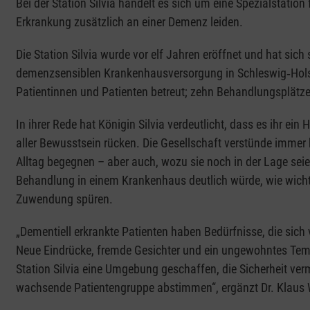
Bei der Station Silvia handelt es sich um eine Spezialstation
Erkrankung zusätzlich an einer Demenz leiden.
Die Station Silvia wurde vor elf Jahren eröffnet und hat sic
demenzsensiblen Krankenhausversorgung in Schleswig‑Holste
Patientinnen und Patienten betreut; zehn Behandlungsplätze 
In ihrer Rede hat Königin Silvia verdeutlicht, dass es ihr e
aller Bewusstsein rücken. Die Gesellschaft verstünde imme
Alltag begegnen – aber auch, wozu sie noch in der Lage sei
Behandlung in einem Krankenhaus deutlich würde, wie wichtig
Zuwendung spüren.
„Dementiell erkrankte Patienten haben Bedürfnisse, die sic
Neue Eindrücke, fremde Gesichter und ein ungewohntes Temp
Station Silvia eine Umgebung geschaffen, die Sicherheit vermi
wachsende Patientengruppe abstimmen“, ergänzt Dr. Klaus Wei