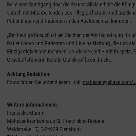
Bei einem Rundgang über die Station Silvia erhielt die Königin 
sprach mit Mitarbeitenden aus Pflege, Therapie und ärztlich
Patientinnen und Patienten in den Austausch zu kommen.
„Der heutige Besuch ist ein Zeichen der Wertschätzung für u
Patientinnen und Patienten und für eine Haltung, die uns al
Einzigartigkeit anzunehmen, so wie sie sind – mit Respekt, E
Geschäftsführerin Kerstin Ganskopf beeindruckt.
Achtung Redaktion:
Fotos finden Sie unter diesem Link:
malteser.eyebase.com/v
Weitere Informationen:
Franziska Mumm
Malteser Krankenhaus St. Franziskus-Hospital
Waldstraße 17, D-24939 Flensburg