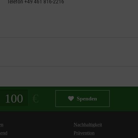
Telefon +49 461 816-2216
g in Euro
Spenden
en
Nachhaltigkeit
gend
Prävention