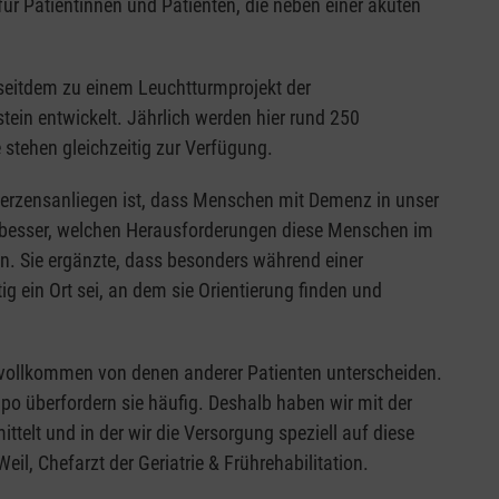
 für Patientinnen und Patienten, die neben einer akuten
h seitdem zu einem Leuchtturmprojekt der
in entwickelt. Jährlich werden hier rund 250
stehen gleichzeitig zur Verfügung.
in Herzensanliegen ist, dass Menschen mit Demenz in unser
r besser, welchen Herausforderungen diese Menschen im
en. Sie ergänzte, dass besonders während einer
 ein Ort sei, an dem sie Orientierung finden und
h vollkommen von denen anderer Patienten unterscheiden.
o überfordern sie häufig. Deshalb haben wir mit der
ttelt und in der wir die Versorgung speziell auf diese
l, Chefarzt der Geriatrie & Frührehabilitation.