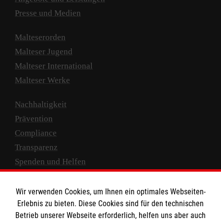
Presse und Medien
Malteserorden
Malteser Jugend
Malteser International
Malteser Werke
Nachhaltigkeit
Prävention
Compliance
Transparenz
Spenden und Helfen
Spendenkonto
Wir verwenden Cookies, um Ihnen ein optimales Webseiten-
Empfänger: Malteser Hilfsdienst e.V.
Erlebnis zu bieten. Diese Cookies sind für den technischen
Betrieb unserer Webseite erforderlich, helfen uns aber auch
IBAN: DE10 3706 0120 1201 2000 12