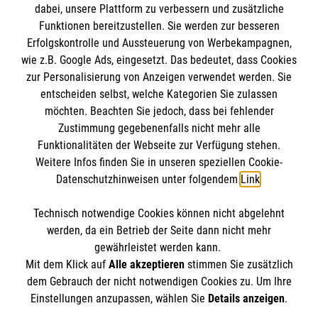
dabei, unsere Plattform zu verbessern und zusätzliche
BIC: GENODED 1PA7
Funktionen bereitzustellen. Sie werden zur besseren
Erfolgskontrolle und Aussteuerung von Werbekampagnen,
wie z.B. Google Ads, eingesetzt. Das bedeutet, dass Cookies
zur Personalisierung von Anzeigen verwendet werden. Sie
entscheiden selbst, welche Kategorien Sie zulassen
möchten. Beachten Sie jedoch, dass bei fehlender
Zustimmung gegebenenfalls nicht mehr alle
Funktionalitäten der Webseite zur Verfügung stehen.
Weitere Infos finden Sie in unseren speziellen Cookie-
Newsletter abonnieren
Datenschutzhinweisen unter folgendem
Link
.
Technisch notwendige Cookies können nicht abgelehnt
Cookies verwalten
|
AGB
|
Impressum
|
Datenschutz
|
werden, da ein Betrieb der Seite dann nicht mehr
Barrierefreiheit
|
Kontakt
|
Sharepoint
|
Mediathek
gewährleistet werden kann.
Mit dem Klick auf
Alle akzeptieren
stimmen Sie zusätzlich
dem Gebrauch der nicht notwendigen Cookies zu. Um Ihre
Einstellungen anzupassen, wählen Sie
Details anzeigen
.