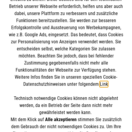
Betrieb unserer Webseite erforderlich, helfen uns aber auch
IBAN: DE10 3706 0120 1201 2000 12
dabei, unsere Plattform zu verbessern und zusätzliche
BIC: GENODED 1PA7
Funktionen bereitzustellen. Sie werden zur besseren
Erfolgskontrolle und Aussteuerung von Werbekampagnen,
wie z.B. Google Ads, eingesetzt. Das bedeutet, dass Cookies
zur Personalisierung von Anzeigen verwendet werden. Sie
entscheiden selbst, welche Kategorien Sie zulassen
möchten. Beachten Sie jedoch, dass bei fehlender
Zustimmung gegebenenfalls nicht mehr alle
Funktionalitäten der Webseite zur Verfügung stehen.
Weitere Infos finden Sie in unseren speziellen Cookie-
Newsletter abonnieren
Datenschutzhinweisen unter folgendem
Link
.
Technisch notwendige Cookies können nicht abgelehnt
Cookies verwalten
|
AGB
|
Impressum
|
Datenschutz
|
werden, da ein Betrieb der Seite dann nicht mehr
Barrierefreiheit
|
Kontakt
|
Sharepoint
|
Mediathek
gewährleistet werden kann.
Mit dem Klick auf
Alle akzeptieren
stimmen Sie zusätzlich
dem Gebrauch der nicht notwendigen Cookies zu. Um Ihre