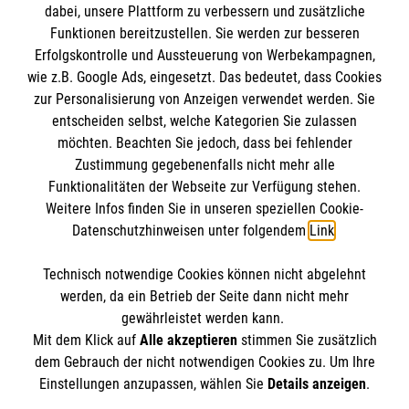
dabei, unsere Plattform zu verbessern und zusätzliche
BIC: GENODED 1PA7
Funktionen bereitzustellen. Sie werden zur besseren
Erfolgskontrolle und Aussteuerung von Werbekampagnen,
wie z.B. Google Ads, eingesetzt. Das bedeutet, dass Cookies
zur Personalisierung von Anzeigen verwendet werden. Sie
entscheiden selbst, welche Kategorien Sie zulassen
möchten. Beachten Sie jedoch, dass bei fehlender
Zustimmung gegebenenfalls nicht mehr alle
Funktionalitäten der Webseite zur Verfügung stehen.
Weitere Infos finden Sie in unseren speziellen Cookie-
Newsletter abonnieren
Datenschutzhinweisen unter folgendem
Link
.
Technisch notwendige Cookies können nicht abgelehnt
Cookies verwalten
|
AGB
|
Impressum
|
Datenschutz
|
werden, da ein Betrieb der Seite dann nicht mehr
Barrierefreiheit
|
Kontakt
|
Sharepoint
|
Mediathek
gewährleistet werden kann.
Mit dem Klick auf
Alle akzeptieren
stimmen Sie zusätzlich
dem Gebrauch der nicht notwendigen Cookies zu. Um Ihre
Einstellungen anzupassen, wählen Sie
Details anzeigen
.