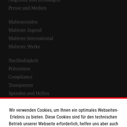
Presse und Medien
Malteserorden
Malteser Jugend
Malteser International
Malteser Werke
Nachhaltigkeit
Prävention
Compliance
Transparenz
Spenden und Helfen
Spendenkonto
Wir verwenden Cookies, um Ihnen ein optimales Webseiten-
Empfänger: Malteser Hilfsdienst e.V.
Erlebnis zu bieten. Diese Cookies sind für den technischen
Betrieb unserer Webseite erforderlich, helfen uns aber auch
IBAN: DE10 3706 0120 1201 2000 12