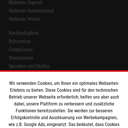
Malteser Jugend
Malteser International
Malteser Werke
Nachhaltigkeit
Prävention
Compliance
Transparenz
Spenden und Helfen
Spendenkonto
Wir verwenden Cookies, um Ihnen ein optimales Webseiten-
Empfänger: Malteser Hilfsdienst e.V.
Erlebnis zu bieten. Diese Cookies sind für den technischen
Betrieb unserer Webseite erforderlich, helfen uns aber auch
IBAN: DE10 3706 0120 1201 2000 12
dabei, unsere Plattform zu verbessern und zusätzliche
BIC: GENODED 1PA7
Funktionen bereitzustellen. Sie werden zur besseren
Erfolgskontrolle und Aussteuerung von Werbekampagnen,
wie z.B. Google Ads, eingesetzt. Das bedeutet, dass Cookies