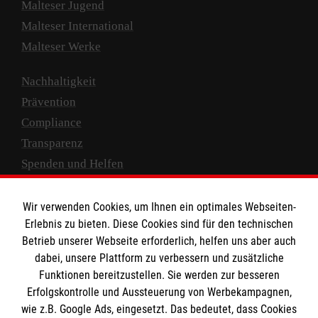
Malteser Jugend
Malteser International
Malteser Werke
Nachhaltigkeit
Prävention
Compliance
Transparenz
Spenden und Helfen
Spendenkonto
Wir verwenden Cookies, um Ihnen ein optimales Webseiten-
Empfänger: Malteser Hilfsdienst e.V.
Erlebnis zu bieten. Diese Cookies sind für den technischen
Betrieb unserer Webseite erforderlich, helfen uns aber auch
IBAN: DE10 3706 0120 1201 2000 12
dabei, unsere Plattform zu verbessern und zusätzliche
BIC: GENODED 1PA7
Funktionen bereitzustellen. Sie werden zur besseren
Erfolgskontrolle und Aussteuerung von Werbekampagnen,
wie z.B. Google Ads, eingesetzt. Das bedeutet, dass Cookies