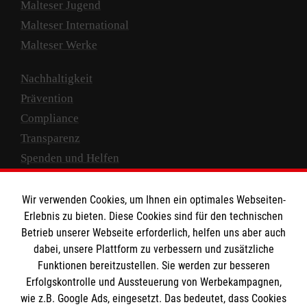
Malteser Jugend
Malteser International
Malteser Werke
Nachhaltigkeit
Prävention
Compliance
Transparenz
Spenden und Helfen
Spendenkonto
Wir verwenden Cookies, um Ihnen ein optimales Webseiten-
Empfänger: Malteser Hilfsdienst e.V.
Erlebnis zu bieten. Diese Cookies sind für den technischen
Betrieb unserer Webseite erforderlich, helfen uns aber auch
IBAN: DE10 3706 0120 1201 2000 12
dabei, unsere Plattform zu verbessern und zusätzliche
BIC: GENODED 1PA7
Funktionen bereitzustellen. Sie werden zur besseren
Erfolgskontrolle und Aussteuerung von Werbekampagnen,
wie z.B. Google Ads, eingesetzt. Das bedeutet, dass Cookies