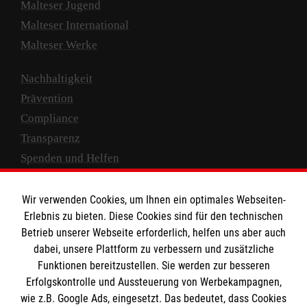
Malteser Jugend
Malteser International
Malteser Werke
Nachhaltigkeit
Prävention
Compliance
Transparenz
Spenden und Helfen
Spendenkonto
Wir verwenden Cookies, um Ihnen ein optimales Webseiten-
Empfänger: Malteser Hilfsdienst e.V.
Erlebnis zu bieten. Diese Cookies sind für den technischen
Betrieb unserer Webseite erforderlich, helfen uns aber auch
IBAN: DE10 3706 0120 1201 2000 12
dabei, unsere Plattform zu verbessern und zusätzliche
BIC: GENODED 1PA7
Funktionen bereitzustellen. Sie werden zur besseren
Erfolgskontrolle und Aussteuerung von Werbekampagnen,
wie z.B. Google Ads, eingesetzt. Das bedeutet, dass Cookies