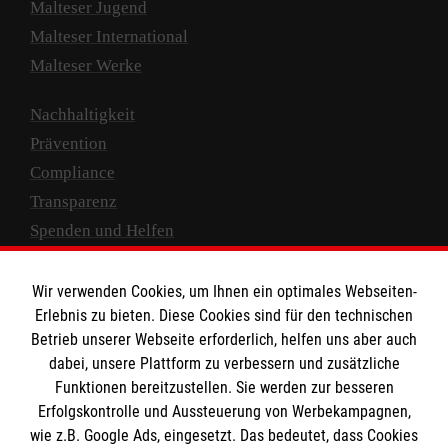
Malteser Jugend
Malteser International
Malteser Werke
Nachhaltigkeit
Prävention
Compliance
Transparenz
Spenden und Helfen
Spendenkonto
Wir verwenden Cookies, um Ihnen ein optimales Webseiten-
Empfänger: Malteser Hilfsdienst e.V.
Erlebnis zu bieten. Diese Cookies sind für den technischen
Betrieb unserer Webseite erforderlich, helfen uns aber auch
IBAN: DE10 3706 0120 1201 2000 12
dabei, unsere Plattform zu verbessern und zusätzliche
BIC: GENODED 1PA7
Funktionen bereitzustellen. Sie werden zur besseren
Erfolgskontrolle und Aussteuerung von Werbekampagnen,
wie z.B. Google Ads, eingesetzt. Das bedeutet, dass Cookies