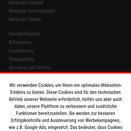
Malteser Jugend
Malteser International
Malteser Werke
Nachhaltigkeit
Prävention
Compliance
Transparenz
Spenden und Helfen
Spendenkonto
Wir verwenden Cookies, um Ihnen ein optimales Webseiten-
Empfänger: Malteser Hilfsdienst e.V.
Erlebnis zu bieten. Diese Cookies sind für den technischen
Betrieb unserer Webseite erforderlich, helfen uns aber auch
IBAN: DE10 3706 0120 1201 2000 12
dabei, unsere Plattform zu verbessern und zusätzliche
BIC: GENODED 1PA7
Funktionen bereitzustellen. Sie werden zur besseren
Erfolgskontrolle und Aussteuerung von Werbekampagnen,
wie z.B. Google Ads, eingesetzt. Das bedeutet, dass Cookies