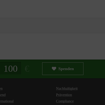
g in Euro
Spenden
en
Nachhaltigkeit
gend
Prävention
ernational
Compliance