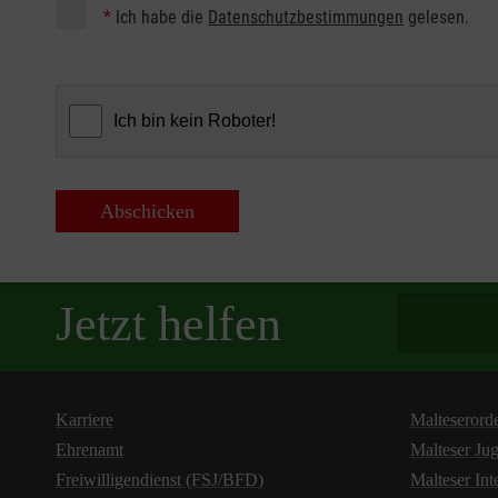
*
Ich habe die
Datenschutzbestimmungen
gelesen.
Abschicken
Spendenbetra
Jetzt helfen
Karriere
Malteserord
Ehrenamt
Malteser Ju
Freiwilligendienst (FSJ/BFD)
Malteser Int