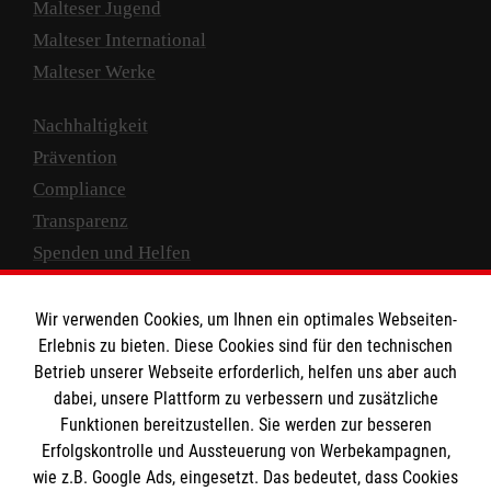
Malteser Jugend
Malteser International
Malteser Werke
Nachhaltigkeit
Prävention
Compliance
Transparenz
Spenden und Helfen
Spendenkonto
Wir verwenden Cookies, um Ihnen ein optimales Webseiten-
Empfänger: Malteser Hilfsdienst e.V.
Erlebnis zu bieten. Diese Cookies sind für den technischen
Betrieb unserer Webseite erforderlich, helfen uns aber auch
IBAN: DE10 3706 0120 1201 2000 12
dabei, unsere Plattform zu verbessern und zusätzliche
BIC: GENODED 1PA7
Funktionen bereitzustellen. Sie werden zur besseren
Erfolgskontrolle und Aussteuerung von Werbekampagnen,
wie z.B. Google Ads, eingesetzt. Das bedeutet, dass Cookies