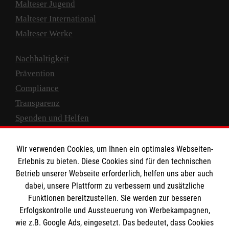
Malteser Jugend
Malteser International
Malteser Werke
Nachhaltigkeit
Prävention
Compliance
Transparenz
Spenden und Helfen
Spendenkonto
Wir verwenden Cookies, um Ihnen ein optimales Webseiten-
Empfänger: Malteser Hilfsdienst e.V.
Erlebnis zu bieten. Diese Cookies sind für den technischen
Betrieb unserer Webseite erforderlich, helfen uns aber auch
IBAN: DE10 3706 0120 1201 2000 12
dabei, unsere Plattform zu verbessern und zusätzliche
BIC: GENODED 1PA7
Funktionen bereitzustellen. Sie werden zur besseren
Erfolgskontrolle und Aussteuerung von Werbekampagnen,
wie z.B. Google Ads, eingesetzt. Das bedeutet, dass Cookies