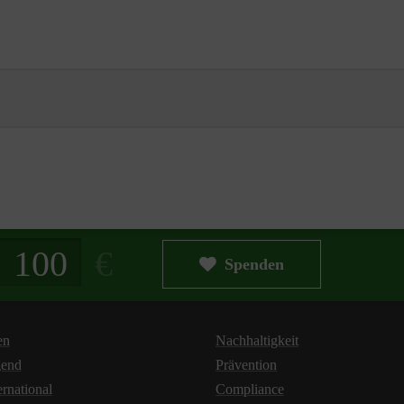
g in Euro
Spenden
en
Nachhaltigkeit
gend
Prävention
ernational
Compliance