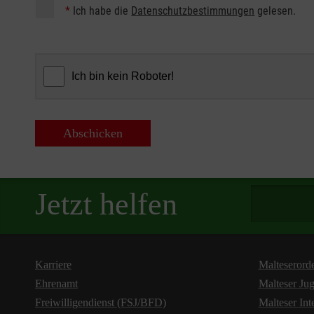
*
Ich habe die
Datenschutzbestimmungen
gelesen.
Abschicken
Spendenbetra
Jetzt helfen
Karriere
Malteserord
Ehrenamt
Malteser Ju
Freiwilligendienst (FSJ/BFD)
Malteser Int